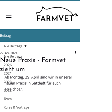
Beitrag
Alle Beiträge
22. Apr. 2024
Alle Beiträge
Neue Praxis - Farmvet
2026
zieht um
2024
Ab Montag, 29. April sind wir in unserer 
2023
neuen Praxis in Sattledt für euch 
erreichbar.
2022
Team
Kurse & Vorträge